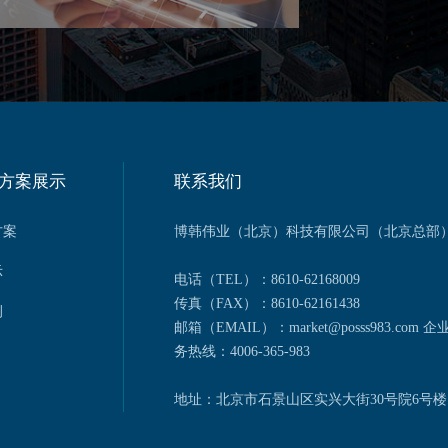
运输、仓储、配送为核心业务，实现自动
依托物联
仓储、智能配载提供技术支撑，实现企业
造个性化
金流、物流的信息资源一体化整合。
方案展示
联系我们
管理、终端设备的全生命周期管理、灵活
方案
博韩伟业（北京）科技有限公司（北京总部
案、终端设备的运营情况分析，帮助企业
终端设备运维工作中解脱出来。
示
电话（TEL）：8610-62168009
传真（FAX）：8610-62161438
例
邮箱（EMAIL）：market@posss983.com 企
务热线：4006-365-983
地址：北京市石景山区实兴大街30号院6号楼