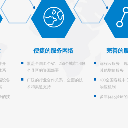
量
便捷的服务网络
完善的
件开
覆盖全国31个省、256个城市1489
远程云服务—现
体系
个县区的资源部署
其他增值服务
端设备
广泛的行业合作关系，全面的技
400全国客服中
案
术和渠道支持
响应机制
验的技
多年优化验证的